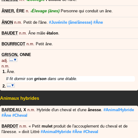
#
ÂNIER
,
ÈRE
n.
Élevage
(ânes)
Personne qui conduit un âne.
#
ÂNON
n.m.
Petit de l'âne.
#Juvénile
(âne/ânesse)
#Âne
BAUDET
n.m.
Âne mâle
étalon
.
BOURRICOT
n.m.
Petit âne.
GRISON
,
ONNE
…▼
adj.
n.m.
Âne.
Il fit dormir son
grison
dans une étable.
…▼
Animaux hybrides
BARDEAU
,
X
n.m.
Hybride d'un cheval et d'une
ânesse
.
#AnimalHybride
#Âne
#Cheval
BARDOT
n.m.
«
Petit
mulet
produit de l'accouplement du cheval et de
l'ânesse.
»
dixit
Littré
#AnimalHybride
#Âne
#Cheval