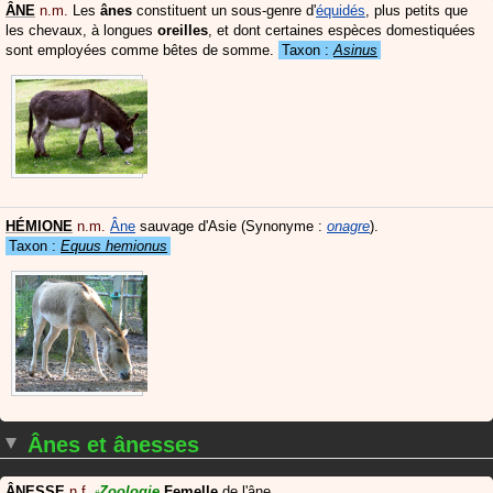
ÂNE
n.m.
Les
ânes
constituent un sous-genre d'
équidés
, plus petits que
les chevaux, à longues
oreilles
, et dont certaines espèces domestiquées
sont employées comme bêtes de somme.
Taxon :
Asinus
HÉMIONE
n.m.
Âne
sauvage d'Asie
(Synonyme :
onagre
)
.
Taxon :
Equus hemionus
Ânes et ânesses
ÂNESSE
n.f.
Zoologie
Femelle
de l'âne.