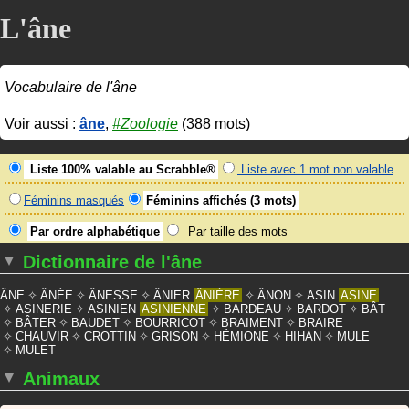
L'âne
Vocabulaire de l'âne
Voir aussi :
âne
,
#Zoologie
(388 mots)
Liste 100% valable au Scrabble®
Liste avec 1 mot non valable
Féminins masqués
Féminins affichés (3 mots)
Par ordre alphabétique
Par taille des mots
Dictionnaire de l'âne
ÂNE
ÂNÉE
ÂNESSE
ÂNIER
ÂNIÈRE
ÂNON
ASIN
ASINE
ASINERIE
ASINIEN
ASINIENNE
BARDEAU
BARDOT
BÂT
BÂTER
BAUDET
BOURRICOT
BRAIMENT
BRAIRE
CHAUVIR
CROTTIN
GRISON
HÉMIONE
HIHAN
MULE
MULET
Animaux