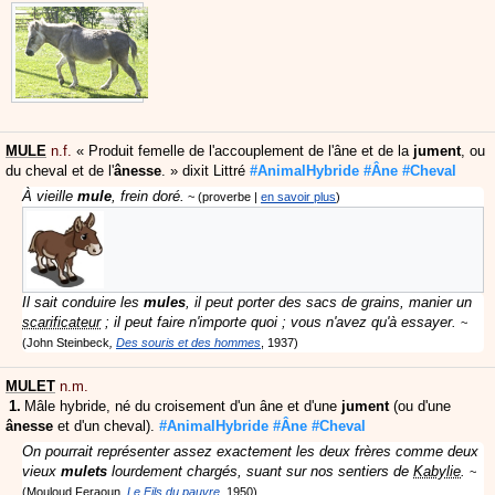
MULE
n.f.
«
Produit femelle de l'accouplement de l'âne et de la
jument
, ou
du cheval et de l'
ânesse
.
»
dixit
Littré
#AnimalHybride
#Âne
#Cheval
À vieille
mule
, frein doré.
proverbe
|
en savoir plus
Il sait conduire les
mules
, il peut porter des sacs de grains, manier un
scarificateur
; il peut faire n'importe quoi ; vous n'avez qu'à essayer.
John Steinbeck
Des souris et des hommes
1937
MULET
n.m.
Mâle hybride, né du croisement d'un âne et d'une
jument
(ou d'une
ânesse
et d'un cheval).
#AnimalHybride
#Âne
#Cheval
On pourrait représenter assez exactement les deux frères comme deux
vieux
mulets
lourdement chargés, suant sur nos sentiers de
Kabylie
.
Mouloud Feraoun
Le Fils du pauvre
1950