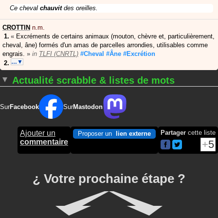
Ce cheval
chauvit
des oreilles.
CROTTIN
n.m.
«
Excréments de certains animaux (mouton, chèvre et, particulièrement,
cheval, âne) formés d'un amas de parcelles arrondies, utilisables comme
engrais.
»
in
TLFI (CNRTL)
#Cheval
#Âne
#Excrétion
…▼
Actualité scrabble & listes de mots
Sur
Facebook
Sur
Mastodon
Ajouter un
Partager
cette liste
Proposer un
lien externe
commentaire
5
¿ Votre prochaine étape ?