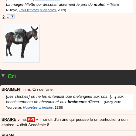
La maigre fillette qui discutait âprement le prix du
mulet
.
Marie
NDiaye
Trois femmes puissantes
2009
…▼
Cri
BRAIMENT
n.m.
Cri
de l'âne.
[Les cloches] on ne les entendait que mélangées aux cris, […] aux
hennissements de chevaux et aux
braiments
d'ânes.
Marguerite
Yourcenar
Nouvelles orientales
1938
BRAIRE
v.intr.
PPI
«
Il se dit d'un âne qui pousse le cri particulier à son
espèce.
»
dixit
Académie 8
HIHAN