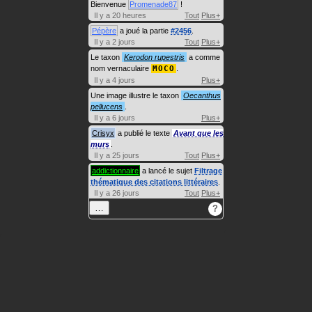
Bienvenue
Promenade87
!
Il y a 20 heures
Tout
Plus+
Pépère
a joué la partie
#2456
.
Il y a 2 jours
Tout
Plus+
Le taxon
Kerodon rupestris
a comme
nom vernaculaire
MOCO
.
Il y a 4 jours
Plus+
Une image illustre le taxon
Oecanthus
pellucens
.
Il y a 6 jours
Plus+
Crisyx
a publié le texte
Avant que les
murs
.
Il y a 25 jours
Tout
Plus+
addictionnaire
a lancé le sujet
Filtrage
thématique des citations littéraires
.
Il y a 26 jours
Tout
Plus+
…
?