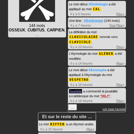
Le mot-dièse
#Ostéologie
a été
appliqué au mot
CAL
.
Il y a 5 heures
Plus+
Une liste :
#Ostéologie
(144 mots)
144 mots
Il y a 7 heures
Tout
Plus+
OSSEUX
,
CUBITUS
,
CARPIEN
,
La définition du mot
…
CLAVICULAIRE
renvoie vers
CLAVICULE
.
Il y a 10 heures
Plus+
L'étymologie du mot
GLÉNER
a été
modifiée.
Il y a 14 heures
Plus+
Le mot-dièse
#Acronyme
a été
appliqué à l'étymologie du mot
VESPÉTRO
.
Il y a 15 heures
Plus+
Swebble
a commenté la jouabilité
scrabblesque du mot
MILF
.
Il y a 16 heures
Plus+
…
voir toute l'activité
Et sur le reste du site …
Le mot
KIFFER
a un étymon arabe.
Il y a 15 heures
Plus+