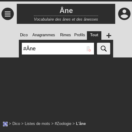
Âne
≡
Vocabulaire des ânes et des ânesses
+
Dico
Anagrammes
Rimes
Profils
Tout
>
Dico
>
Listes de mots
>
#Zoologie
>
L'âne