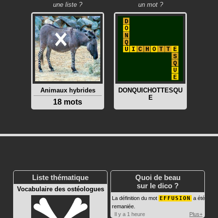
une liste ?
un mot ?
Animaux hybrides
DONQUICHOTTESQU
E
18 mots
Liste thématique
Quoi de beau
sur le dico ?
Vocabulaire des ostéologues
La définition du mot
EFFUSION
a été
remaniée.
Il y a 1 heure
Plus+