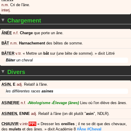
n.m.
Cri de l'âne.
interj.
Chargement
ÂNÉE
n.f.
Charge
que porte un âne.
BÂT
n.m.
Harnachement
des bêtes de somme.
BÂTER
v.tr.
«
Mettre un
bât
sur (une bête de somme).
»
dixit
Littré
Bâter
un cheval
Divers
ASIN
,
E
adj.
Relatif à l'âne.
les différentes races
asines
ASINERIE
n.f.
Néologisme
Élevage
(ânes)
Lieu où l'on élève des ânes.
#
#
ASINIEN
,
ENNE
adj.
Relatif à l'âne (on dit plutôt "
asin
", NDLR).
CHAUVIR
v.intr.
PPI
«
Dresser les
oreilles
; il ne se dit que des chevaux,
des
mulets
et des ânes.
»
dixit
Académie 8
#Âne
#Cheval