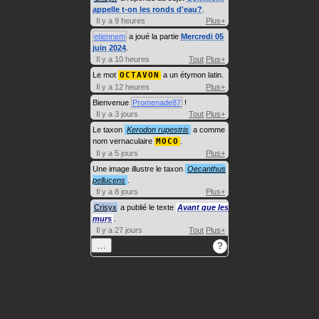
appelle t-on les ronds d'eau?
.
Il y a 9 heures
Plus+
etiennem
a joué la partie
Mercredi 05
juin 2024
.
Il y a 10 heures
Tout
Plus+
Le mot
OCTAVON
a un étymon latin.
Il y a 12 heures
Plus+
Bienvenue
Promenade87
!
Il y a 3 jours
Tout
Plus+
Le taxon
Kerodon rupestris
a comme
nom vernaculaire
MOCO
.
Il y a 5 jours
Plus+
Une image illustre le taxon
Oecanthus
pellucens
.
Il y a 8 jours
Plus+
Crisyx
a publié le texte
Avant que les
murs
.
Il y a 27 jours
Tout
Plus+
…
?