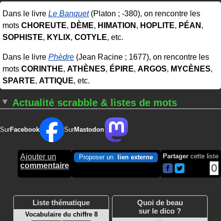
Dans le livre
Le Banquet
(Platon ; -380), on rencontre les
mots
CHOREUTE
,
DÈME
,
HIMATION
,
HOPLITE
,
PÉAN
,
SOPHISTE
,
KYLIX
,
COTYLE
, etc.
Dans le livre
Phèdre
(Jean Racine ; 1677), on rencontre les
mots
CORINTHE
,
ATHÈNES
,
ÉPIRE
,
ARGOS
,
MYCÈNES
,
SPARTE
,
ATTIQUE
, etc.
Actualité scrabble & listes de mots
Sur
Facebook
Sur
Mastodon
Ajouter un
Partager
cette liste
Proposer un
lien externe
commentaire
0
Liste thématique
Quoi de beau
sur le dico ?
Vocabulaire du chiffre 8