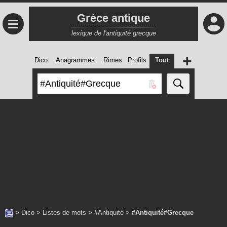
Grèce antique
≡
lexique de l'antiquité grecque
+
Dico
Anagrammes
Rimes
Profils
Tout
>
Dico
>
Listes de mots
>
#Antiquité
>
#Antiquité#Grecque