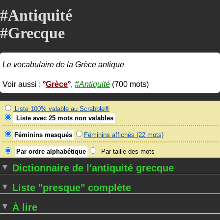
#Antiquité
#Grecque
Le vocabulaire de la Grèce antique
Voir aussi :
Grèce
,
#Antiquité
(700 mots)
Liste 100% valable au Scrabble®
Liste avec 25 mots non valables
Féminins masqués
Féminins affichés (22 mots)
Par ordre alphabétique
Par taille des mots
Dictionnaire de l'antiquité grecque
Liste "presque" complète
À lire