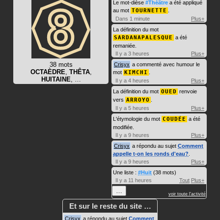
Le mot-dièse
#Théâtre
a été appliqué
au mot
TOURNETTE
.
Dans 1 minute
Plus+
La définition du mot
SARDANAPALESQUE
a été
remaniée.
Il y a 3 heures
Plus+
38 mots
Crisyx
a commenté avec humour le
OCTAÈDRE
,
THÊTA
,
mot
KIMCHI
.
HUITAINE
, …
Il y a 4 heures
Plus+
La définition du mot
OUED
renvoie
vers
ARROYO
.
Il y a 5 heures
Plus+
L'étymologie du mot
COUDÉE
a été
modifiée.
Il y a 9 heures
Plus+
Crisyx
a répondu au sujet
Comment
appelle t-on les ronds d'eau?
.
Il y a 9 heures
Plus+
Une liste :
#Huit
(38 mots)
Il y a 11 heures
Tout
Plus+
…
voir toute l'activité
Et sur le reste du site …
Crisyx
a répondu au sujet
Comment