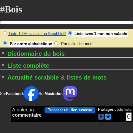
#Bois
Liste 100% valable au Scrabble®
Liste avec 1 mot non valable
Par ordre alphabétique
Par taille des mots
Dictionnaire du bois
Liste complète
Actualité scrabble & listes de mots
Sur
Facebook
Sur
Mastodon
Ajouter un
Partager
cette liste
Proposer un
lien externe
commentaire
0