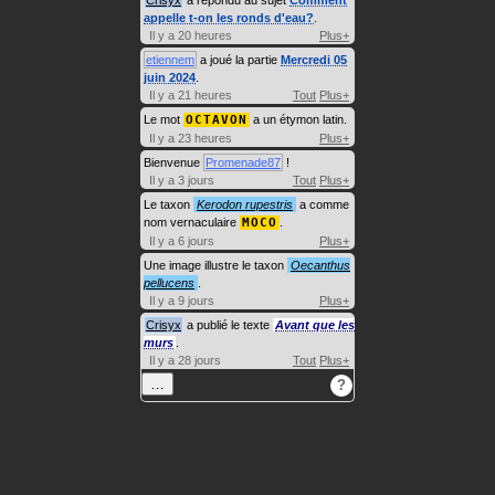
Crisyx
a répondu au sujet
Comment
appelle t-on les ronds d'eau?
.
Il y a 20 heures
Plus+
etiennem
a joué la partie
Mercredi 05
juin 2024
.
Il y a 21 heures
Tout
Plus+
Le mot
OCTAVON
a un étymon latin.
Il y a 23 heures
Plus+
Bienvenue
Promenade87
!
Il y a 3 jours
Tout
Plus+
Le taxon
Kerodon rupestris
a comme
nom vernaculaire
MOCO
.
Il y a 6 jours
Plus+
Une image illustre le taxon
Oecanthus
pellucens
.
Il y a 9 jours
Plus+
Crisyx
a publié le texte
Avant que les
murs
.
Il y a 28 jours
Tout
Plus+
…
?