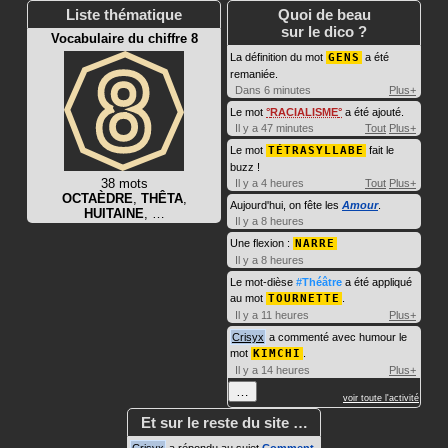
Liste thématique
Quoi de beau
sur le dico ?
Vocabulaire du chiffre 8
La définition du mot
GENS
a été
remaniée.
Dans 6 minutes
Plus+
Le mot
RACIALISME
a été ajouté.
Il y a 47 minutes
Tout
Plus+
Le mot
TÉTRASYLLABE
fait le
buzz !
38 mots
Il y a 4 heures
Tout
Plus+
OCTAÈDRE
,
THÊTA
,
Aujourd'hui, on fête les
Amour
.
HUITAINE
, …
Il y a 8 heures
Une flexion :
NARRE
Il y a 8 heures
Le mot-dièse
#Théâtre
a été appliqué
au mot
TOURNETTE
.
Il y a 11 heures
Plus+
Crisyx
a commenté avec humour le
mot
KIMCHI
.
Il y a 14 heures
Plus+
…
voir toute l'activité
Et sur le reste du site …