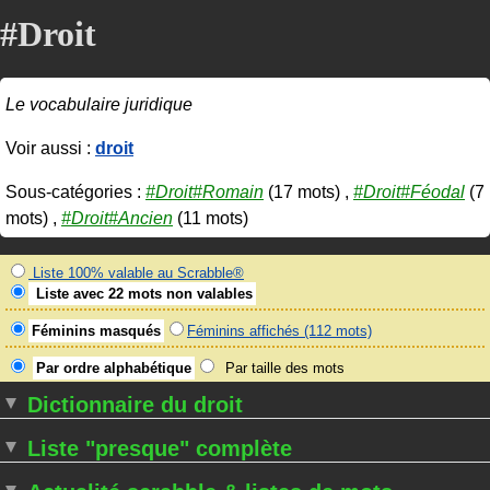
#Droit
Le vocabulaire juridique
Voir aussi :
droit
Sous-catégories :
#Droit#Romain
(17 mots) ,
#Droit#Féodal
(7
mots) ,
#Droit#Ancien
(11 mots)
Liste 100% valable au Scrabble®
Liste avec 22 mots non valables
Féminins masqués
Féminins affichés (112 mots)
Par ordre alphabétique
Par taille des mots
Dictionnaire du droit
Liste "presque" complète