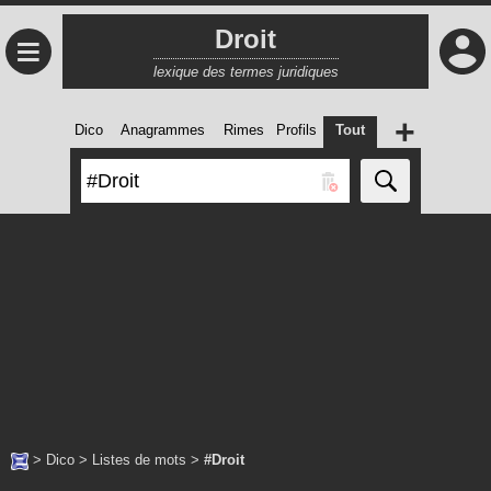
Droit
≡
lexique des termes juridiques
+
Dico
Anagrammes
Rimes
Profils
Tout
>
Dico
>
Listes de mots
>
#Droit