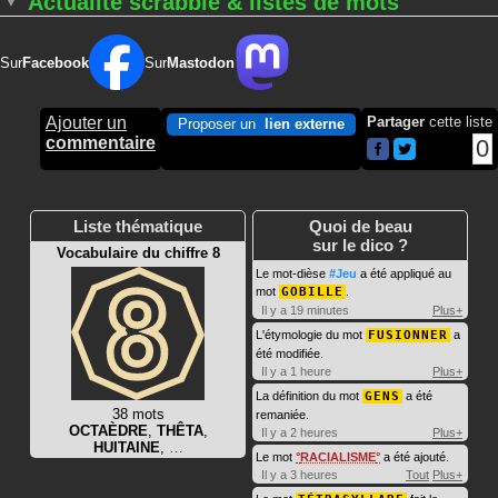
Actualité scrabble & listes de mots
Sur
Facebook
Sur
Mastodon
Ajouter un
Partager
cette liste
Proposer un
lien externe
commentaire
0
Liste thématique
Quoi de beau
sur le dico ?
Vocabulaire du chiffre 8
Le mot-dièse
#Jeu
a été appliqué au
mot
GOBILLE
.
Il y a 19 minutes
Plus+
L'étymologie du mot
FUSIONNER
a
été modifiée.
Il y a 1 heure
Plus+
La définition du mot
GENS
a été
38 mots
remaniée.
OCTAÈDRE
,
THÊTA
,
Il y a 2 heures
Plus+
HUITAINE
, …
Le mot
RACIALISME
a été ajouté.
Il y a 3 heures
Tout
Plus+