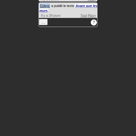
Crisyx
a publié le texte
Avant que les
murs
.
Il y a 28 jours
Tout
Plus+
…
?