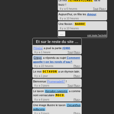
Le mot
TÉTRASYLLABE
fait le
buzz !
Il y a 6 heures
Tout
Plus+
Aujourd'hui, on fête les
Amour
.
Il y a 10 heures
Une flexion :
NARRE
Il y a 10 heures
…
voir toute l'activité
Et sur le reste du site …
Pépère
a joué la partie
#2460
.
Il y a 1 heure
Tout
Plus+
Crisyx
a répondu au sujet
Comment
appelle t-on les ronds d'eau?
.
Il y a 22 heures
Plus+
Le mot
OCTAVON
a un étymon latin.
Il y a 1 jour
Plus+
Bienvenue
Promenade87
!
Il y a 3 jours
Tout
Plus+
Le taxon
Kerodon rupestris
a comme
nom vernaculaire
MOCO
.
Il y a 6 jours
Plus+
Une image illustre le taxon
Oecanthus
pellucens
.
Il y a 9 jours
Plus+