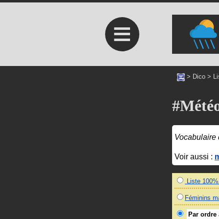
≡
>
Dico
>
L
#Météo
Vocabulaire
Voir aussi :
m
Liste 100% 
Féminins m
Par ordre