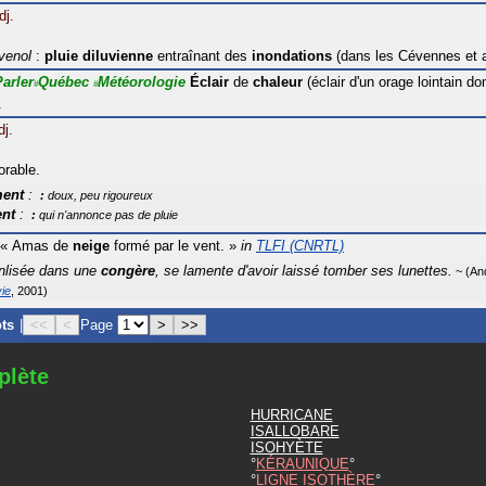
dj.
venol
:
pluie
diluvienne
entraînant des
inondations
(dans les Cévennes et a
Parler
Québec
Météorologie
Éclair
de
chaleur
(éclair d'un orage lointain do
#
#
.
dj.
orable.
ment
:
doux, peu rigoureux
nt
:
qui n'annonce pas de pluie
«
Amas de
neige
formé par le vent.
»
in
TLFI (CNRTL)
enlisée dans une
congère
, se lamente d'avoir laissé tomber ses lunettes.
An
ie
2001
ots
|
<<
<
Page
>
>>
plète
HURRICANE
ISALLOBARE
ISOHYÈTE
KÉRAUNIQUE
LIGNE ISOTHÈRE