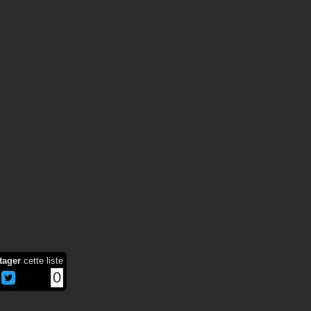
tager
cette liste
0