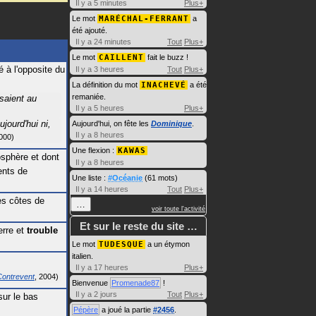
Il y a 5 minutes
Plus+
Le mot
MARÉCHAL-FERRANT
a
été ajouté.
Il y a 24 minutes
Tout
Plus+
Le mot
CAILLENT
fait le buzz !
é à l'opposite du
Il y a 3 heures
Tout
Plus+
La définition du mot
INACHEVÉ
a été
remaniée.
aient au
Il y a 5 heures
Plus+
jourd'hui ni,
Aujourd'hui, on fête les
Dominique
.
Il y a 8 heures
000
Une flexion :
KAWAS
sphère et dont
Il y a 8 heures
ents de
Une liste :
#Océanie
(61 mots)
Il y a 14 heures
Tout
Plus+
les côtes de
…
voir toute l'activité
Et sur le reste du site …
terre et
trouble
Le mot
TUDESQUE
a un étymon
italien.
Il y a 17 heures
Plus+
Contrevent
2004
Bienvenue
Promenade87
!
Il y a 2 jours
Tout
Plus+
sur le bas
Pépère
a joué la partie
#2456
.