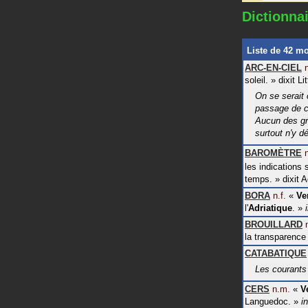
Dictionna
Liste de 42 m
ARC-EN-CIEL
soleil.
»
dixit
Lit
On se serait
passage de c
Aucun des gra
surtout n'y d
BAROMÈTRE
les indications
temps.
»
dixit
A
BORA
n.f.
«
Ve
l'
Adriatique
.
»
BROUILLARD
la transparence 
CATABATIQUE
Les courant
CERS
n.m.
«
V
Languedoc.
»
i