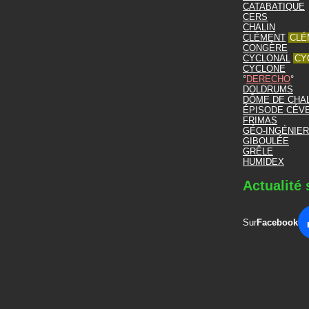
CATABATIQUE
CERS
CHALIN
CLÉMENT
CLÉ
CONGÈRE
CYCLONAL
CY
CYCLONE
DERECHO
DOLDRUMS
DÔME DE CHA
ÉPISODE CÉV
FRIMAS
GÉO-INGÉNIER
GIBOULÉE
GRÊLE
HUMIDEX
Actualité 
Sur
Facebook