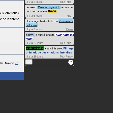
Il y a 4 jours
Tout
Plus+
Le taxon
Kerodon rupestris
a comme
nom vernaculaire
MOCO
.
ux environs).
Il y a 5 jours
Plus+
nt on n'entend
Une image illustre le taxon
Oecanthus
pellucens
.
Il y a 8 jours
Plus+
Crisyx
a publié le texte
Avant que les
murs
.
Il y a 27 jours
Tout
Plus+
addictionnaire
a lancé le sujet
Filtrage
thématique des citations littéraires
.
Il y a 28 jours
Tout
Plus+
…
?
dreï Makine
La