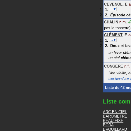
CÉVENOL
,
E
a
…▼
Épisode
cé
CHALIN
n.m.
#
pas le tonnerre)
CLÉMENT
,
E
a
…▼
Doux
et fav
un hiver
clé
un ciel
cléme
CONGÈRE
n.f.
Une vieille, 
musique d'une v
Liste de 42 m
Liste com
ARC-EN-CIEL
BAROMÈTRE
BEAU FIXE
BORA
BROUILLARD