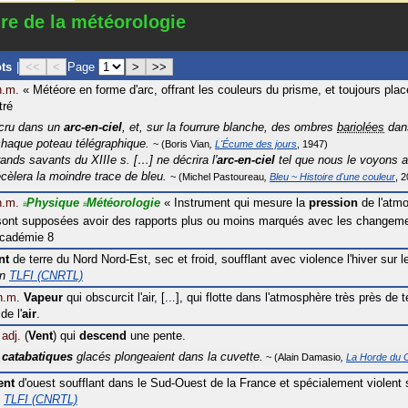
ire de la météorologie
ots
|
<<
<
Page
>
>>
n.m.
«
Météore en forme d'arc, offrant les couleurs du prisme, et toujours plac
tré
 cru dans un
arc-en-ciel
, et, sur la fourrure blanche, des ombres
bariolées
dans
haque poteau télégraphique.
Boris Vian
L'Écume des jours
1947
nds savants du XIIIe s. […] ne décrira l'
arc-en-ciel
tel que nous le voyons au
écèlera la moindre trace de bleu.
Michel Pastoureau
Bleu ~ Histoire d'une couleur
2
n.m.
Physique
Météorologie
«
Instrument qui mesure la
pression
de l'atmo
#
#
 sont supposées avoir des rapports plus ou moins marqués avec les changem
cadémie 8
nt
de terre du Nord Nord-Est, sec et froid, soufflant avec violence l'hiver sur 
in
TLFI (CNRTL)
n.m.
Vapeur
qui obscurcit l'air, [...], qui flotte dans l'atmosphère très près de 
de l'
air
.
adj.
(
Vent
) qui
descend
une pente.
s
catabatiques
glacés plongeaient dans la cuvette.
Alain Damasio
La Horde du 
ent
d'ouest soufflant dans le Sud-Ouest de la France et spécialement violent 
n
TLFI (CNRTL)