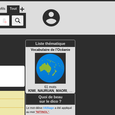
+
fils
Tout
Liste thématique
Vocabulaire de l'Océanie
61 mots
KIWI
,
NAURUAN
,
MAORI
, …
Quoi de beau
sur le dico ?
Le mot-dièse
#Alliage
a été appliqué
au mot
NITINOL
.