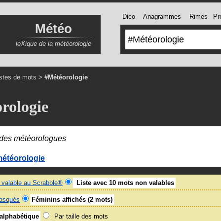
Dico
Anagrammes
Rimes
Pro
Météo
leXique de la météorologie
istes de mots
>
#Météorologie
rologie
 des météorologues
étéorologie
valable au Scrabble®
Liste avec 10 mots non valables
asqués
Féminins affichés (2 mots)
 alphabétique
Par taille des mots