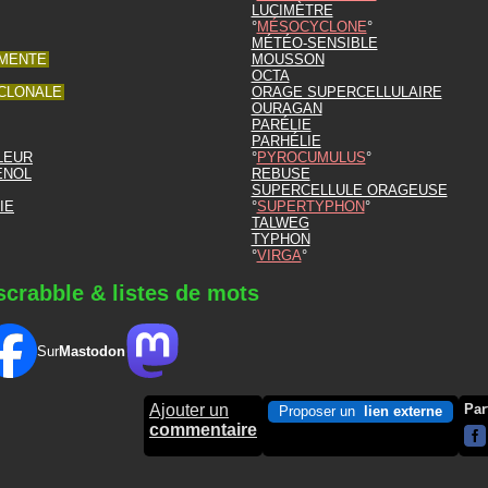
LUCIMÈTRE
MÉSOCYCLONE
MÉTÉO-SENSIBLE
MENTE
MOUSSON
OCTA
CLONALE
ORAGE SUPERCELLULAIRE
OURAGAN
PARÉLIE
PARHÉLIE
LEUR
PYROCUMULUS
ENOL
REBUSE
SUPERCELLULE ORAGEUSE
IE
SUPERTYPHON
TALWEG
TYPHON
VIRGA
scrabble & listes de mots
Sur
Mastodon
Ajouter un
Par
Proposer un
lien externe
commentaire