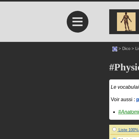
≡
>
Dico
>
L
#Physi
Le vocabulai
Voir aussi :
p
#Anatom
Liste 100% 