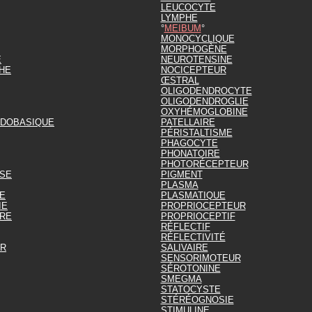
LEUCOCYTE
LYMPHE
MEIBUM
MONOCYCLIQUE
MORPHOGÈNE
E
NEUROTENSINE
HE
NOCICEPTEUR
ŒSTRAL
OLIGODENDROCYTE
OLIGODENDROGLIE
OXYHÉMOGLOBINE
IDOBASIQUE
PATELLAIRE
PÉRISTALTISME
PHAGOCYTE
PHONATOIRE
PHOTORÉCEPTEUR
SE
PIGMENT
PLASMA
E
PLASMATIQUE
IE
PROPRIOCEPTEUR
RE
PROPRIOCEPTIF
RÉFLECTIF
RÉFLECTIVITÉ
UR
SALIVAIRE
SENSORIMOTEUR
SÉROTONINE
SMEGMA
STATOCYSTE
STÉRÉOGNOSIE
STIMULINE