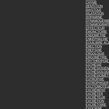
CHYME
DENTITION
DIASTOLE
DILATATION
DOPAMINE
DYNAMOGÉNI
DYNAMOGRAP
EFFECTEUR
ÉMONCTOIRE
ENDOMÈTRE
ENKÉPHALINE
ÉQUILIBRE AC
ÉRECTION
ÉREPSINE
ERGOLOGIE
ERGOMÉTRIE
ÉRYTHROPOÏÈ
ESTHÉSIE
ESTHÉSIOGÈN
ESTHÉSIOLOG
ESTHÉSIOMÈT
EUTROPHIE
EUTROPHISER
EXCITOMOTE
EXCRÉMENT
EXCRÉTER
EXCRÉTEUR
EXCRÉTION
EXCRÉTOIRE
EXOCRINE