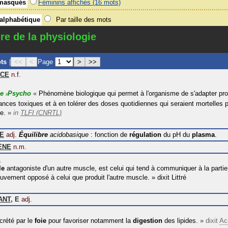
masqués
Féminins affichés (16 mots)
 alphabétique
Par taille des mots
re de la physiologie
ots
|
<<
<
Page
>
>>
CE
n.f.
ie
Psycho
«
Phénomène biologique qui permet à l'organisme de s'adapter pr
#
ances toxiques et à en tolérer des doses quotidiennes qui seraient mortelles 
e.
»
in
TLFI (CNRTL)
E
adj.
Équilibre
acidobasique
: fonction de
régulation
du pH du
plasma
.
ÈNE
n.m.
E
le
antagoniste d'un autre muscle, est celui qui tend à communiquer à la partie à
uvement opposé à celui que produit l'autre muscle.
»
dixit
Littré
ANT
,
E
adj.
crété par le
foie
pour favoriser notamment la
digestion
des lipides.
»
dixit
Ac