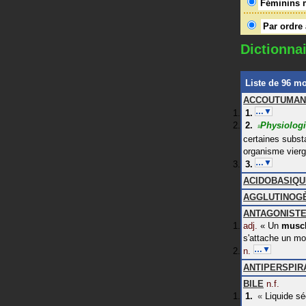
Féminins 
Par ordre
Dictionnai
Liste de 96 m
ACCOUTUMAN
…▼
Physiolog
#
certaines subst
organisme vierg
…▼
ACIDOBASIQU
AGGLUTINOG
ANTAGONIST
adj.
«
Un
musc
s'attache un mo
…▼
n.
ANTIPERSPIR
BILE
n.f.
«
Liquide sé