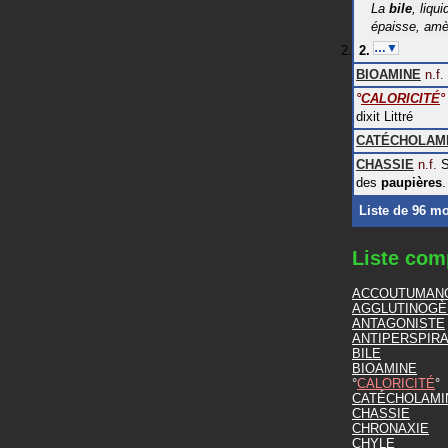
La
bile
, liqu
épaisse, amè
…▼
BIOAMINE
n.f.
°
CALORICITÉ
°
dixit
Littré
CATÉCHOLAM
CHASSIE
n.f.
S
des
paupières
.
Liste de 96 m
Liste com
ACCOUTUMAN
AGGLUTINOGÈ
ANTAGONISTE
ANTIPERSPIR
BILE
BIOAMINE
CALORICITÉ
CATÉCHOLAMI
CHASSIE
CHRONAXIE
CHYLE