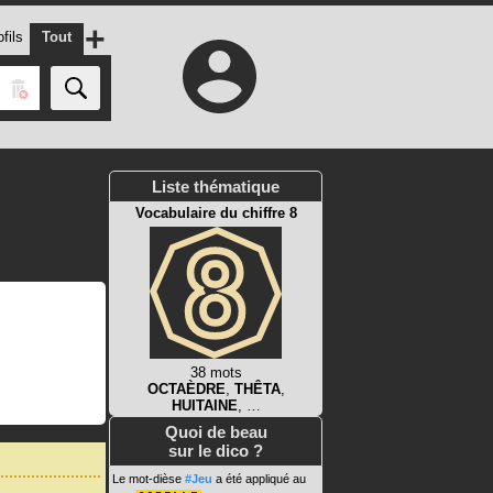
+
fils
Tout
Liste thématique
Vocabulaire du chiffre 8
38 mots
OCTAÈDRE
,
THÊTA
,
HUITAINE
, …
Quoi de beau
sur le dico ?
Le mot-dièse
#Jeu
a été appliqué au