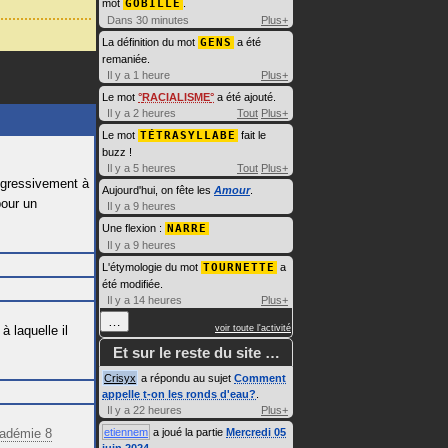
mot
GOBILLE
.
Dans 30 minutes
Plus+
La définition du mot
GENS
a été
remaniée.
Il y a 1 heure
Plus+
Le mot
RACIALISME
a été ajouté.
Il y a 2 heures
Tout
Plus+
Le mot
TÉTRASYLLABE
fait le
buzz !
Il y a 5 heures
Tout
Plus+
ogressivement à
Aujourd'hui, on fête les
Amour
.
pour un
Il y a 9 heures
Une flexion :
NARRE
Il y a 9 heures
L'étymologie du mot
TOURNETTE
a
été modifiée.
Il y a 14 heures
Plus+
…
 laquelle il
voir toute l'activité
Et sur le reste du site …
Crisyx
a répondu au sujet
Comment
appelle t-on les ronds d'eau?
.
Il y a 22 heures
Plus+
adémie 8
etiennem
a joué la partie
Mercredi 05