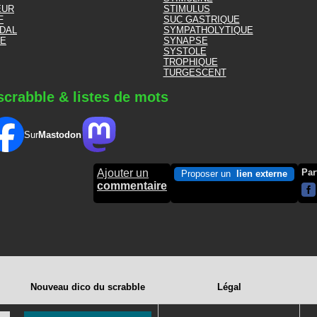
EUR
STIMULUS
F
SUC GASTRIQUE
DAL
SYMPATHOLYTIQUE
LE
SYNAPSE
SYSTOLE
TROPHIQUE
TURGESCENT
scrabble & listes de mots
Sur
Mastodon
Ajouter un
Par
Proposer un
lien externe
commentaire
Nouveau dico du scrabble
Légal