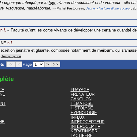
ide organique fabriqué par le
foie
, n'a rien de séduisant ni de vertueux : elle es
re, visqueuse, nauséabonde.
Michel Pastoureau
Jaune ~ Histoire d'une couleur
20
n.f.
«
Faculté qu'ont les corps vivants de développer une certaine quantité de 
INE
n.f.
écrétion jaunâtre et gluante, composée notamment de
meibum
, qui s'amass
champ :
jaune
ots
|
<<
<
Page
>
>>
plète
CE
FRAYAGE
NE
FRÉNATEUR
GANGLION
ANT
HÉMATOSE
HISTOLYSE
HYPNOLOGIE
INFLUX
NE
INTÉROCEPTEUR
INTÉROCEPTIF
KÉRATINISER
LACTIFÈRE