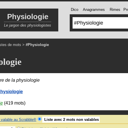
Dico
Anagrammes
Rimes
Pro
Physiologie
Le jargon des physiologistes
istes de mots
>
#Physiologie
ologie
re de la physiologie
hysiologie
ie
(419 mots)
valable au Scrabble®
Liste avec 2 mots non valables