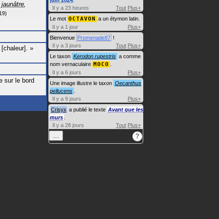
juin 2024
.
t
jaunâtre
,
Il y a 23 heures
Tout
Plus+
19
Le mot
OCTAVON
a un étymon latin.
Il y a 1 jour
Plus+
Bienvenue
Promenade87
!
Il y a 3 jours
Tout
Plus+
[chaleur].
»
Le taxon
Kerodon rupestris
a comme
nom vernaculaire
MOCO
.
Il y a 6 jours
Plus+
e sur le bord
Une image illustre le taxon
Oecanthus
pellucens
.
Il y a 9 jours
Plus+
Crisyx
a publié le texte
Avant que les
murs
.
Il y a 28 jours
Tout
Plus+
…
?