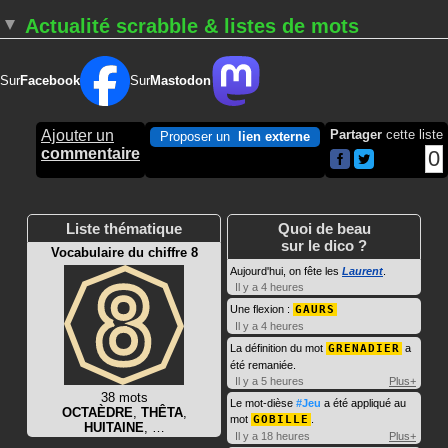
Actualité scrabble & listes de mots
Sur
Facebook
Sur
Mastodon
Ajouter un
Partager
cette liste
Proposer un
lien externe
commentaire
0
Liste thématique
Quoi de beau
sur le dico ?
Vocabulaire du chiffre 8
Aujourd'hui, on fête les
Laurent
.
Il y a 4 heures
Une flexion :
GAURS
Il y a 4 heures
La définition du mot
GRENADIER
a
été remaniée.
Il y a 5 heures
Plus+
38 mots
Le mot-dièse
#Jeu
a été appliqué au
OCTAÈDRE
,
THÊTA
,
mot
GOBILLE
.
HUITAINE
, …
Il y a 18 heures
Plus+