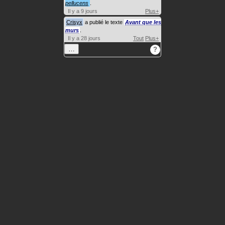
pellucens
.
Il y a 9 jours
Plus+
Crisyx
a publié le texte
Avant que les
murs
.
Il y a 28 jours
Tout
Plus+
…
?