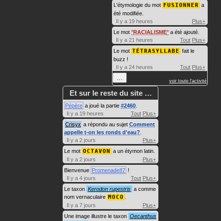
L'étymologie du mot
FUSIONNER
a
été modifiée.
Il y a 19 heures
Plus+
Le mot
RACIALISME
a été ajouté.
Il y a 21 heures
Tout
Plus+
Le mot
TÉTRASYLLABE
fait le
buzz !
Il y a 24 heures
Tout
Plus+
…
voir toute l'activité
Et sur le reste du site …
Pépère
a joué la partie
#2460
.
Il y a 19 heures
Tout
Plus+
Crisyx
a répondu au sujet
Comment
appelle t-on les ronds d'eau?
.
Il y a 2 jours
Plus+
Le mot
OCTAVON
a un étymon latin.
Il y a 2 jours
Plus+
Bienvenue
Promenade87
!
Il y a 4 jours
Tout
Plus+
Le taxon
Kerodon rupestris
a comme
nom vernaculaire
MOCO
.
Il y a 7 jours
Plus+
Une image illustre le taxon
Oecanthus