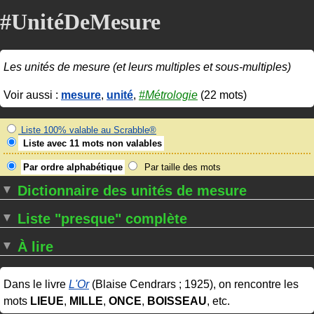
#UnitéDeMesure
Les unités de mesure (et leurs multiples et sous-multiples)
Voir aussi :
mesure
,
unité
,
#Métrologie
(22 mots)
Liste 100% valable au Scrabble®
Liste avec 11 mots non valables
Par ordre alphabétique
Par taille des mots
Dictionnaire des unités de mesure
Liste "presque" complète
À lire
Dans le livre
L'Or
(Blaise Cendrars ; 1925), on rencontre les
mots
LIEUE
,
MILLE
,
ONCE
,
BOISSEAU
, etc.