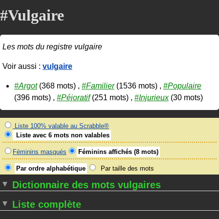
#Vulgaire
Les mots du registre vulgaire
Voir aussi :
vulgaire
#Argot
(368 mots) ,
#Familier
(1536 mots) ,
#Populaire
(396 mots) ,
#Péjoratif
(251 mots) ,
#Injurieux
(30 mots)
Liste 100% valable au Scrabble®
Liste avec 6 mots non valables
Féminins masqués
Féminins affichés (8 mots)
Par ordre alphabétique
Par taille des mots
Dictionnaire des mots vulgaires
Liste complète