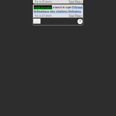
Il y a 25 jours
Tout
Plus+
addictionnaire
a lancé le sujet
Filtrage
thématique des citations littéraires
.
Il y a 27 jours
Tout
Plus+
…
?