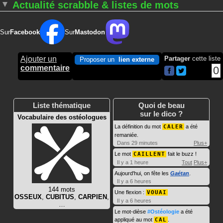
Actualité scrabble & listes de mots
Sur
Facebook
Sur
Mastodon
Ajouter un
Partager
cette liste
Proposer un
lien externe
commentaire
0
Liste thématique
Quoi de beau
sur le dico ?
Vocabulaire des ostéologues
La définition du mot
CALER
a été
remaniée.
Dans 29 minutes
Plus+
Le mot
CAILLENT
fait le buzz !
Il y a 1 heure
Tout
Plus+
Aujourd'hui, on fête les
Gaétan
.
Il y a 6 heures
144 mots
Une flexion :
VOUAI
OSSEUX
,
CUBITUS
,
CARPIEN
,
Il y a 6 heures
…
Le mot-dièse
#Ostéologie
a été
appliqué au mot
CAL
.