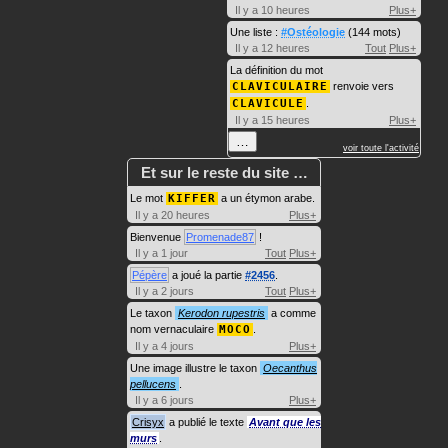
Il y a 10 heures
Plus+
Une liste :
#Ostéologie
(144 mots)
Il y a 12 heures
Tout
Plus+
La définition du mot
CLAVICULAIRE
renvoie vers
CLAVICULE
.
Il y a 15 heures
Plus+
…
voir toute l'activité
Et sur le reste du site …
Le mot
KIFFER
a un étymon arabe.
Il y a 20 heures
Plus+
Bienvenue
Promenade87
!
Il y a 1 jour
Tout
Plus+
Pépère
a joué la partie
#2456
.
Il y a 2 jours
Tout
Plus+
Le taxon
Kerodon rupestris
a comme
nom vernaculaire
MOCO
.
Il y a 4 jours
Plus+
Une image illustre le taxon
Oecanthus
pellucens
.
Il y a 6 jours
Plus+
Crisyx
a publié le texte
Avant que les
murs
.