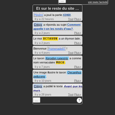
…
voir toute l'activité
Et sur le reste du site …
Pépère
a joué la partie
#2460
.
Il y a 22 heures
Tout
Plus+
Crisyx
a répondu au sujet
Comment
appelle t-on les ronds d'eau?
.
Il y a 2 jours
Plus+
Le mot
OCTAVON
a un étymon latin.
Il y a 2 jours
Plus+
Bienvenue
Promenade87
!
Il y a 4 jours
Tout
Plus+
Le taxon
Kerodon rupestris
a comme
nom vernaculaire
MOCO
.
Il y a 7 jours
Plus+
Une image illustre le taxon
Oecanthus
pellucens
.
Il y a 10 jours
Plus+
Crisyx
a publié le texte
Avant que les
murs
.
Il y a 28 jours
Tout
Plus+
…
?