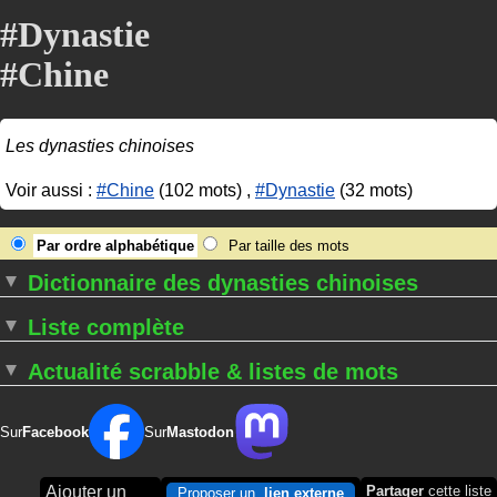
#Dynastie
#Chine
Les dynasties chinoises
Voir aussi :
#Chine
(102 mots) ,
#Dynastie
(32 mots)
Par ordre alphabétique
Par taille des mots
Dictionnaire des dynasties chinoises
Liste complète
Actualité scrabble & listes de mots
Sur
Facebook
Sur
Mastodon
Ajouter un
Partager
cette liste
Proposer un
lien externe