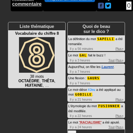
commentaire
0
Liste thématique
Quoi de beau
sur le dico ?
Vocabulaire du chiffre 8
La définition du mot
SAPELLI
a été
remaniée.
Il y a 56 minutes
Plus+
Le mot
GAL
fait le buzz !
Il y a 3 heures
Tout
Plus+
Aujourd'hui, on fête les
Laurent
.
Il y a 7 heures
38 mots
Une flexion :
GAURS
OCTAÈDRE
,
THÊTA
,
Il y a 7 heures
HUITAINE
, …
Le mot-dièse
#Jeu
a été appliqué au
mot
GOBILLE
.
Il y a 21 heures
Plus+
L'étymologie du mot
FUSIONNER
a
été modifiée.
Il y a 22 heures
Plus+
Le mot
RACIALISME
a été ajouté.
Il y a 24 heures
Tout
Plus+