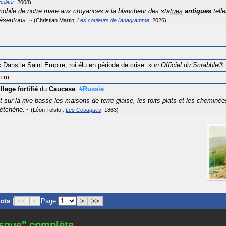
ouleur
2008
obile de notre mare aux croyances a la
blancheur
des
statues
antiques
tell
résentons.
Christian Martin
Les couleurs de l'anagramme
2026
.
«
Dans le Saint Empire, roi élu en période de crise.
»
in
Officiel du Scrabble®
n.m.
illage
fortifié
du
Caucase
.
#Russie
 sur la rive basse les maisons de terre glaise, les toits plats et les cheminé
étchène.
Léon Tolstoï
Les Cosaques
1863
mots
|
<<
<
Page
>
>>
esque" complète