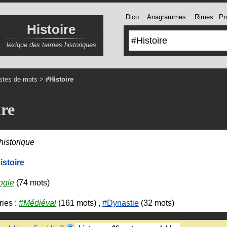
Dico
Anagrammes
Rimes
Pro
Histoire
lexique des termes historiques
istes de mots
>
#Histoire
ire
historique
istoire
ogie
(74 mots)
ies :
#Médiéval
(161 mots) ,
#Dynastie
(32 mots)