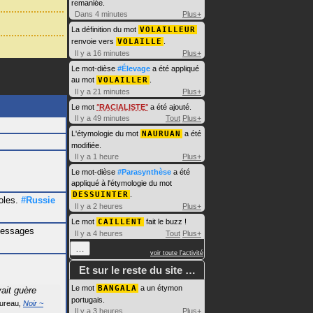
remaniée.
Dans 4 minutes
Plus+
La définition du mot
VOLAILLEUR
renvoie vers
VOLAILLE
.
Il y a 16 minutes
Plus+
Le mot-dièse
#Élevage
a été appliqué
au mot
VOLAILLER
.
Il y a 21 minutes
Plus+
Le mot
RACIALISTE
a été ajouté.
Il y a 49 minutes
Tout
Plus+
L'étymologie du mot
NAURUAN
a été
modifiée.
Il y a 1 heure
Plus+
Le mot-dièse
#Parasynthèse
a été
appliqué à l'étymologie du mot
DESSUINTER
.
oles.
#Russie
Il y a 2 heures
Plus+
Le mot
CAILLENT
fait le buzz !
messages
Il y a 4 heures
Tout
Plus+
…
voir toute l'activité
Et sur le reste du site …
Le mot
BANGALA
a un étymon
ait guère
portugais.
oureau
Noir ~
Il y a 3 heures
Plus+