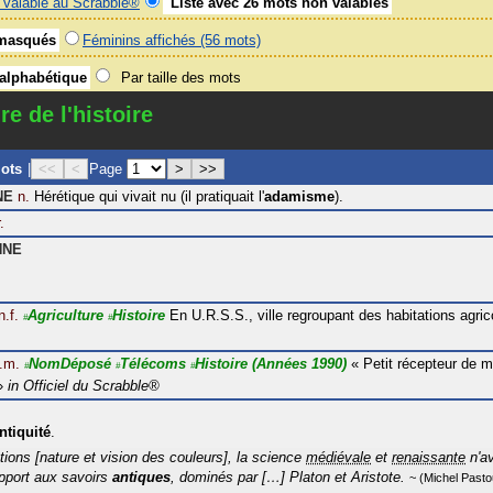
valable au Scrabble®
Liste avec 26 mots non valables
masqués
Féminins affichés (56 mots)
 alphabétique
Par taille des mots
re de l'histoire
mots
|
<<
<
Page
>
>>
NE
n.
Hérétique qui vivait nu (il pratiquait l'
adamisme
).
.
NNE
n.f.
Agriculture
Histoire
En U.R.S.S., ville regroupant des habitations agric
#
#
.m.
NomDéposé
Télécoms
Histoire
(Années 1990)
«
Petit récepteur de 
#
#
#
»
in
Officiel du Scrabble®
ntiquité
.
ions [nature et vision des couleurs], la science
médiévale
et
renaissante
n'av
apport aux savoirs
antiques
, dominés par […] Platon et Aristote.
Michel Past