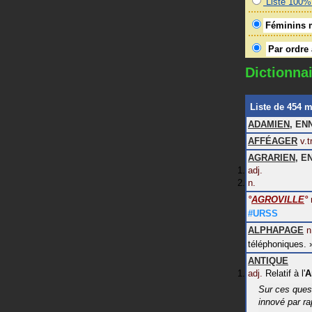
Liste 100% 
Féminins 
Par ordre
Dictionnai
Liste de 454 
ADAMIEN
,
EN
AFFÉAGER
v.tr
AGRARIEN
,
E
adj.
n.
°
AGROVILLE
°
#URSS
ALPHAPAGE
n
téléphoniques.
ANTIQUE
adj.
Relatif à l'
A
Sur ces quest
innové par r