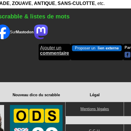
SADE
,
ZOUAVE
,
ANTIQUE
,
SANS-CULOTTE
, etc.
scrabble & listes de mots
Sur
Mastodon
Ajouter un
Par
Proposer un
lien externe
commentaire
Nouveau dico du scrabble
Légal
Mentions légales