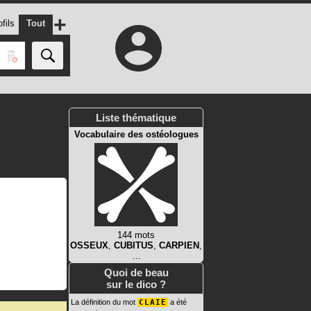
+
fils
Tout
Liste thématique
Vocabulaire des ostéologues
144 mots
OSSEUX
,
CUBITUS
,
CARPIEN
,
…
Quoi de beau
sur le dico ?
La définition du mot
CLAIE
a été