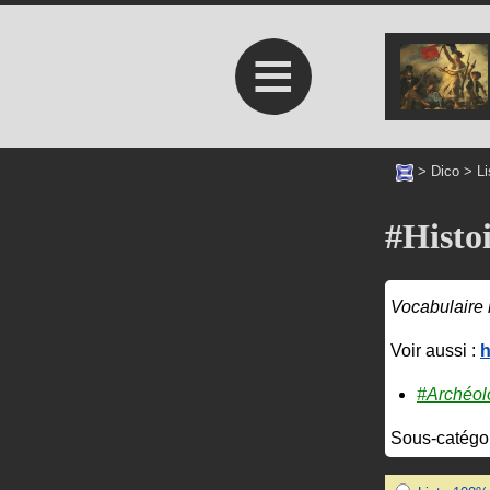
≡
>
Dico
>
L
#Histo
Vocabulaire 
Voir aussi :
h
#Archéol
Sous-catégor