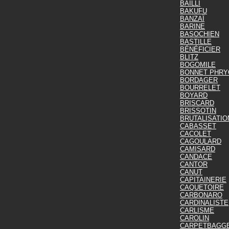
BAILLI
BAKUFU
BANZAÏ
BARINE
BASOCHIEN
BASTILLE
BÉNÉFICIER
BLITZ
BOGOMILE
BONNET PHRY
BORDAGER
BOURRELET
BOYARD
BRISCARD
BRISSOTIN
BRUTALISATIO
CABASSET
CACOLET
CAGOULARD
CAMISARD
CANDACE
CANTOR
CANUT
CAPITAINERIE
CAQUETOIRE
CARBONARO
CARDINALISTE
CARLISME
CAROLIN
CARPETBAGG