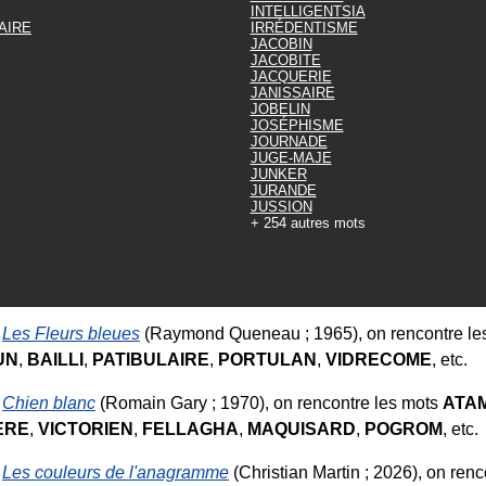
INTELLIGENTSIA
AIRE
IRRÉDENTISME
JACOBIN
JACOBITE
JACQUERIE
JANISSAIRE
JOBELIN
JOSÉPHISME
JOURNADE
JUGE-MAJE
JUNKER
JURANDE
JUSSION
+ 254 autres mots
e
Les Fleurs bleues
(Raymond Queneau ; 1965), on rencontre le
UN
,
BAILLI
,
PATIBULAIRE
,
PORTULAN
,
VIDRECOME
, etc.
e
Chien blanc
(Romain Gary ; 1970), on rencontre les mots
ATA
ERE
,
VICTORIEN
,
FELLAGHA
,
MAQUISARD
,
POGROM
, etc.
e
Les couleurs de l'anagramme
(Christian Martin ; 2026), on renc