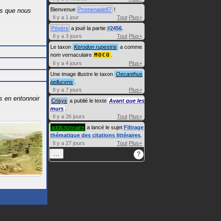
Bienvenue
Promenade87
!
es que nous
Il y a 1 jour
Tout
Plus+
Pépère
a joué la partie
#2456
.
Il y a 3 jours
Tout
Plus+
Le taxon
Kerodon rupestris
a comme
nom vernaculaire
MOCO
.
Il y a 4 jours
Plus+
Une image illustre le taxon
Oecanthus
pellucens
.
Il y a 7 jours
Plus+
es en entonnoir
Crisyx
a publié le texte
Avant que les
murs
.
Il y a 26 jours
Tout
Plus+
addictionnaire
a lancé le sujet
Filtrage
thématique des citations littéraires
.
Il y a 27 jours
Tout
Plus+
…
?