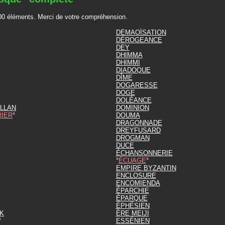
200 éléments. Merci de votre compréhension.
DÉMAOÏSATION
DÉROGEANCE
DEY
DHIMMA
DHIMMI
DIADOQUE
DÎME
DOGARESSE
DOGE
DOLÉANCE
LLAN
DOMINION
RIER
DOUMA
DRAGONNADE
DREYFUSARD
DROGMAN
DUCE
ÉCHANSONNERIE
ÉCUAGE
EMPIRE BYZANTIN
ENCLOSURE
ENCOMIENDA
ÉPARCHIE
ÉPARQUE
ÉPHÉSIEN
K
ÈRE MEIJI
ESSÉNIEN