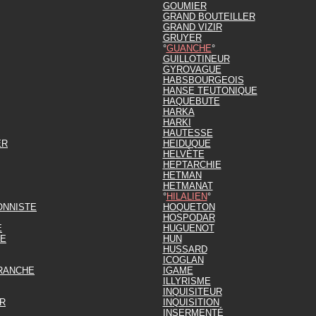
GOUMIER
GRAND BOUTEILLER
GRAND VIZIR
GRUYER
GUANCHE
GUILLOTINEUR
GYROVAGUE
HABSBOURGEOIS
HANSE TEUTONIQUE
HAQUEBUTE
HARKA
HARKI
HAUTESSE
ER
HEIDUQUE
HELVÈTE
HEPTARCHIE
HETMAN
HETMANAT
HILALIEN
ONNISTE
HOQUETON
HOSPODAR
E
HUGUENOT
TE
HUN
HUSSARD
ICOGLAN
RANCHE
IGAME
ILLYRISME
INQUISITEUR
R
INQUISITION
INSERMENTÉ