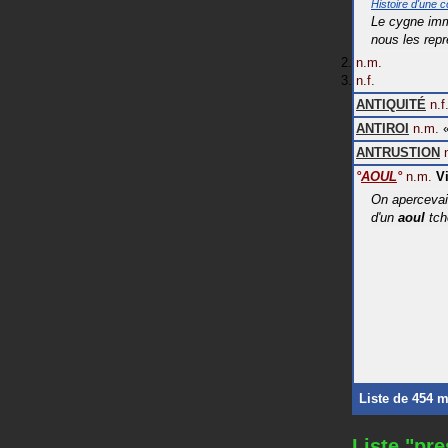
Histoire d'une c
Le cygne imm
nous les rep
n.m.
n.f.
ANTIQUITÉ
n.f
ANTIROI
n.m.
ANTRUSTION
°
AOUL
°
n.m.
V
On apercevait
d'un
aoul
tch
Liste de 454 
Liste "pr