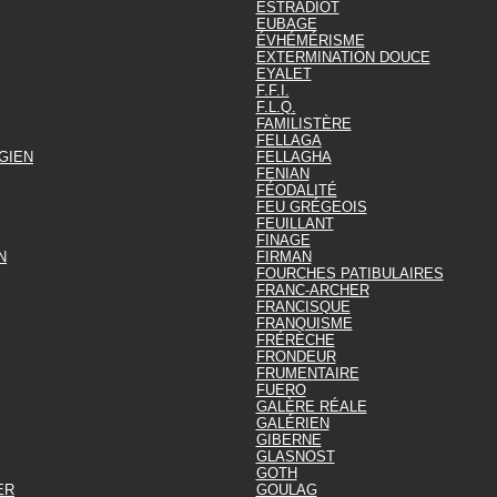
ESTRADIOT
EUBAGE
ÉVHÉMÉRISME
EXTERMINATION DOUCE
EYALET
F.F.I.
F.L.Q.
FAMILISTÈRE
FELLAGA
GIEN
FELLAGHA
FENIAN
FÉODALITÉ
FEU GRÉGEOIS
FEUILLANT
FINAGE
N
FIRMAN
FOURCHES PATIBULAIRES
FRANC-ARCHER
FRANCISQUE
FRANQUISME
FRÉRÈCHE
FRONDEUR
FRUMENTAIRE
FUERO
GALÈRE RÉALE
GALÉRIEN
GIBERNE
GLASNOST
GOTH
ER
GOULAG