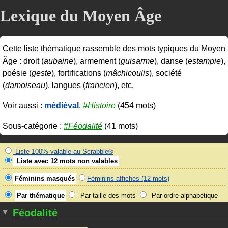
Lexique du Moyen Âge
Cette liste thématique rassemble des mots typiques du Moyen
Âge : droit (
aubaine
), armement (
guisarme
), danse (
estampie
),
poésie (
geste
), fortifications (
mâchicoulis
), société
(
damoiseau
), langues (
francien
), etc.
Voir aussi :
médiéval
,
#Histoire
(454 mots)
Sous-catégorie :
#Féodalité
(41 mots)
Liste 100% valable au Scrabble®
Liste avec 12 mots non valables
Féminins masqués
Féminins affichés (12 mots)
Par thématique
Par taille des mots
Par ordre alphabétique
Féodalité