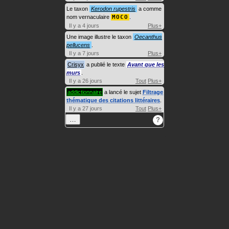
Le taxon
Kerodon rupestris
a comme
nom vernaculaire
MOCO
.
Il y a 4 jours
Plus+
Une image illustre le taxon
Oecanthus
pellucens
.
Il y a 7 jours
Plus+
Crisyx
a publié le texte
Avant que les
murs
.
Il y a 26 jours
Tout
Plus+
addictionnaire
a lancé le sujet
Filtrage
thématique des citations littéraires
.
Il y a 27 jours
Tout
Plus+
…
?