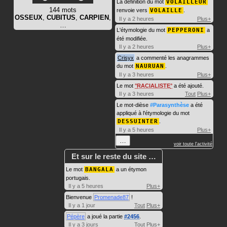
La définition du mot
VOLAILLEUR
144 mots
renvoie vers
VOLAILLE
.
OSSEUX
,
CUBITUS
,
CARPIEN
,
Il y a 2 heures
Plus+
…
L'étymologie du mot
PEPPERONI
a
été modifiée.
Il y a 2 heures
Plus+
Crisyx
a commenté les anagrammes
du mot
NAURUAN
.
Il y a 3 heures
Plus+
Le mot
RACIALISTE
a été ajouté.
Il y a 3 heures
Tout
Plus+
Le mot-dièse
#Parasynthèse
a été
appliqué à l'étymologie du mot
DESSUINTER
.
Il y a 5 heures
Plus+
…
voir toute l'activité
Et sur le reste du site …
Le mot
BANGALA
a un étymon
portugais.
Il y a 5 heures
Plus+
Bienvenue
Promenade87
!
Il y a 1 jour
Tout
Plus+
Pépère
a joué la partie
#2456
.
Il y a 3 jours
Tout
Plus+