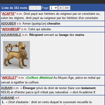
Liste de 161 mots
|
<<
<
Page
>
>>
°
ACAPTE
°
n.m.
Droit payé aux héritiers du seigneur par un censitaire ou,
selon les régions, droit payé au seigneur par les héritiers d'un censitaire.
ADOUBER
v.tr.
Armer (quelqu'un)
chevalier
.
°
ADOUBEUR
°
n.m.
Celui qui adoube.
AQUAMANILE
n.m.
Récipient
servant au
lavage
des
mains
.
°
ARCELET
°
n.m.
Coiffure
Médiéval
Au Moyen Âge, pièce en métal qui
#
#
servait à rigidifier la coiffure.
AUBAIN
n.m.
«
Étranger
privé du droit de tester (faire son
testament
,
NDLR) et d'hériter parce qu'il n'était pas naturalisé.
»
dixit
Académie 8
AUBAINE
n.f.
«
Droit d'aubaine
: droit en vertu duquel le souverain recueille la