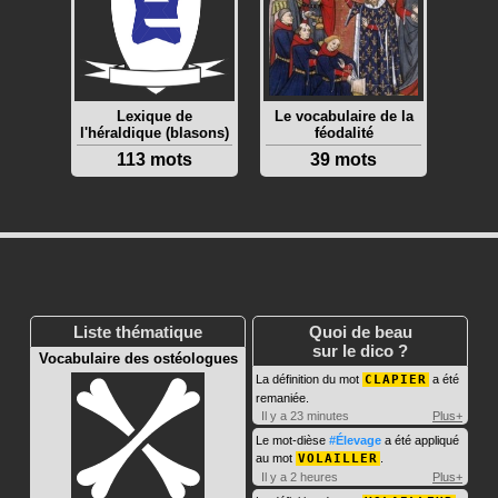
Lexique de
Le vocabulaire de la
l'héraldique (blasons)
féodalité
113 mots
39 mots
Liste thématique
Quoi de beau
sur le dico ?
Vocabulaire des ostéologues
La définition du mot
CLAPIER
a été
remaniée.
Il y a 23 minutes
Plus+
Le mot-dièse
#Élevage
a été appliqué
au mot
VOLAILLER
.
Il y a 2 heures
Plus+