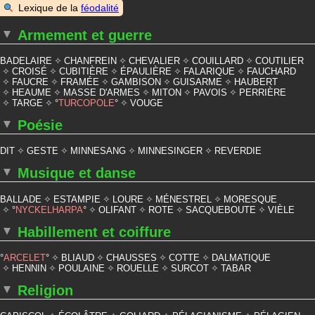
Lexique de la
féodalité
Armement et guerre
BADELAIRE
CHANFREIN
CHEVALIER
COUILLARD
COUTILIER
CROISÉ
CUBITIÈRE
ÉPAULIÈRE
FALARIQUE
FAUCHARD
FAUCRE
FRAMÉE
GAMBISON
GUISARME
HAUBERT
HEAUME
MASSE D'ARMES
MITON
PAVOIS
PERRIÈRE
TARGE
TURCOPOLE
VOUGE
Poésie
DIT
GESTE
MINNESANG
MINNESINGER
REVERDIE
Musique et danse
BALLADE
ESTAMPIE
LOURE
MÉNESTREL
MORESQUE
NYCKELHARPA
OLIFANT
ROTE
SACQUEBOUTE
VIÈLE
Habillement et coiffure
ARCELET
BLIAUD
CHAUSSES
COTTE
DALMATIQUE
HENNIN
POULAINE
ROUELLE
SURCOT
TABAR
Religion