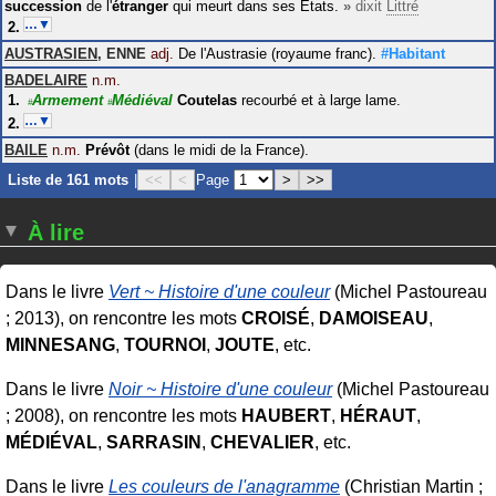
succession
de l'
étranger
qui meurt dans ses États.
»
dixit
Littré
…▼
AUSTRASIEN
,
ENNE
adj.
De l'Austrasie (royaume franc).
#Habitant
BADELAIRE
n.m.
Armement
Médiéval
Coutelas
recourbé et à large lame.
#
#
…▼
BAILE
n.m.
Prévôt
(dans le midi de la France).
Liste de 161 mots
|
<<
<
Page
>
>>
À lire
Dans le livre
Vert ~ Histoire d'une couleur
(Michel Pastoureau
; 2013), on rencontre les mots
CROISÉ
,
DAMOISEAU
,
MINNESANG
,
TOURNOI
,
JOUTE
, etc.
Dans le livre
Noir ~ Histoire d'une couleur
(Michel Pastoureau
; 2008), on rencontre les mots
HAUBERT
,
HÉRAUT
,
MÉDIÉVAL
,
SARRASIN
,
CHEVALIER
, etc.
Dans le livre
Les couleurs de l'anagramme
(Christian Martin ;