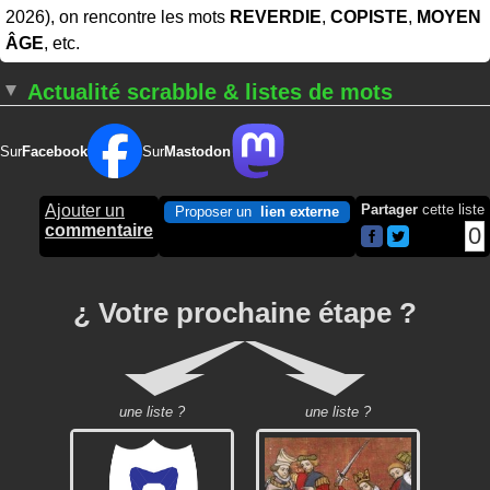
2026), on rencontre les mots
REVERDIE
,
COPISTE
,
MOYEN
ÂGE
, etc.
Actualité scrabble & listes de mots
Sur
Facebook
Sur
Mastodon
Ajouter un
Partager
cette liste
Proposer un
lien externe
commentaire
0
¿ Votre prochaine étape ?
une liste ?
une liste ?