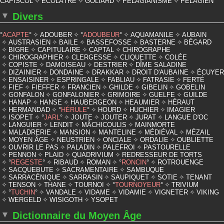
CAPISCOL
ÉCOLÂTRE
GOLIARD
PÉLAGIANISME
PÉLAGIEN
Divers
ACAPTE
ADOUBER
ADOUBEUR
AQUAMANILE
AUBAIN
AUSTRASIEN
BAILE
BASSEFOSSE
BASTERNE
BÉGARD
BIGRE
CAPITULAIRE
CAPTAL
CHIROGRAPHE
CHIROGRAPHIER
CLERGESSE
CLIQUETTE
COLÉE
COPISTE
DAMOISEAU
DESTRIER
DÎME SALADINE
DIZAINIER
DONDAINE
DRAKKAR
DROIT D'AUBAINE
ÉCUYER
ENSAISINER
ESPRINGALE
FABLIAU
FATRASIE
FERTÉ
FIEF
FIEFFER
FRANCIEN
GHILDE
GIBELIN
GOBELIN
GONFALON
GONFALONIER
GRIMOIRE
GUELFE
GUILDE
HANAP
HANSE
HAUBERGEON
HEAUMIER
HÉRAUT
HERMANDAD
HÉRULE
HOURD
HUCHIER
IMAGIER
ISOPET
JARL
JOUTE
JOUTER
JURAT
LANGUE D'OC
LANGUIER
LENDIT
MÂCHICOULIS
MAINMORTE
MALADRERIE
MANSION
MANTELINE
MÉDIÉVAL
MÉZAIL
MOYEN ÂGE
NEUSTRIEN
ONCIALE
ORDALIE
OUBLIETTE
OUVRIR LE PAS
PALADIN
PALEFROI
PASTOURELLE
PENNON
PLAID
QUADRIVIUM
REDRESSEUR DE TORTS
REGESTE
RIBAUD
ROMAN
RONCIN
ROTROUENGE
SACQUEBUTE
SACRAMENTAIRE
SAMBUQUE
SARRACÉNIQUE
SARRASIN
SAUPIQUET
SOTIE
TENANT
TENSON
THANE
TOURNOI
TOURNOYEUR
TRIVIUM
TUCHIN
VANDALE
VIDAME
VIDAMIE
VIGNETER
VIKING
WERGELD
WISIGOTH
YSOPET
Dictionnaire du Moyen Âge