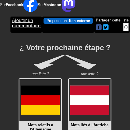
Sur
Facebook
Sur
Mastodon
Ajouter un
Partager
cette liste
Proposer un
lien externe
commentaire
0
¿ Votre prochaine étape ?
une liste ?
une liste ?
Mots relatifs à
Mots liés à l'Autriche
l'Allemagne