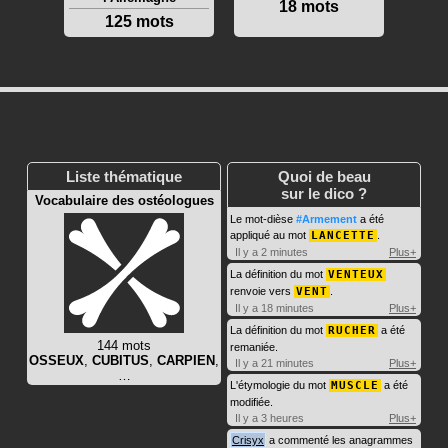
18 mots
125 mots
Liste thématique
Quoi de beau
sur le dico ?
Vocabulaire des ostéologues
Le mot-dièse
#Armement
a été
appliqué au mot
LANCETTE
.
Il y a 2 minutes
Plus+
La définition du mot
VENTEUX
renvoie vers
VENT
.
Il y a 18 minutes
Plus+
La définition du mot
RUCHER
a été
144 mots
remaniée.
OSSEUX
,
CUBITUS
,
CARPIEN
,
Il y a 21 minutes
Plus+
…
L'étymologie du mot
MUSCLE
a été
modifiée.
Il y a 3 heures
Plus+
Crisyx
a commenté les anagrammes