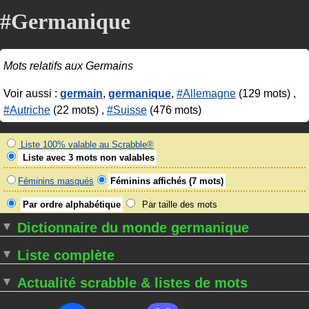
#Germanique
Mots relatifs aux Germains
Voir aussi :
germain
,
germanique
,
#Allemagne
(129 mots) ,
#Autriche
(22 mots) ,
#Suisse
(476 mots)
Liste 100% valable au Scrabble®
Liste avec 3 mots non valables
Féminins masqués
Féminins affichés (7 mots)
Par ordre alphabétique
Par taille des mots
Dictionnaire du monde germanique
Liste complète
Actualité scrabble & listes de mots