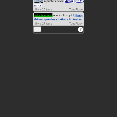
Crisyx
a publié le texte
Avant que les
murs
.
Il y a 26 jours
Tout
Plus+
addictionnaire
a lancé le sujet
Filtrage
thématique des citations littéraires
.
Il y a 27 jours
Tout
Plus+
…
?