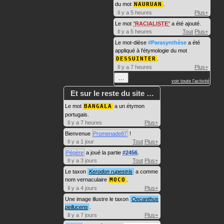
du mot
NAURUAN
.
Il y a 5 heures
Plus+
Le mot
RACIALISTE
a été ajouté.
Il y a 5 heures
Tout
Plus+
Le mot-dièse
#Parasynthèse
a été
appliqué à l'étymologie du mot
DESSUINTER
.
Il y a 7 heures
Plus+
…
voir toute l'activité
Et sur le reste du site …
Le mot
BANGALA
a un étymon
portugais.
Il y a 7 heures
Plus+
Bienvenue
Promenade87
!
Il y a 1 jour
Tout
Plus+
Pépère
a joué la partie
#2456
.
Il y a 3 jours
Tout
Plus+
Le taxon
Kerodon rupestris
a comme
nom vernaculaire
MOCO
.
Il y a 4 jours
Plus+
Une image illustre le taxon
Oecanthus
pellucens
.
Il y a 7 jours
Plus+