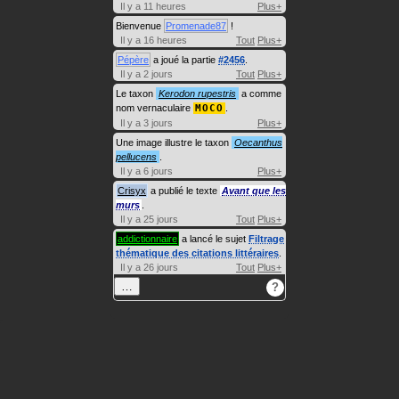
Il y a 11 heures
Plus+
Bienvenue
Promenade87
!
Il y a 16 heures
Tout
Plus+
Pépère
a joué la partie
#2456
.
Il y a 2 jours
Tout
Plus+
Le taxon
Kerodon rupestris
a comme
nom vernaculaire
MOCO
.
Il y a 3 jours
Plus+
Une image illustre le taxon
Oecanthus
pellucens
.
Il y a 6 jours
Plus+
Crisyx
a publié le texte
Avant que les
murs
.
Il y a 25 jours
Tout
Plus+
addictionnaire
a lancé le sujet
Filtrage
thématique des citations littéraires
.
Il y a 26 jours
Tout
Plus+
…
?