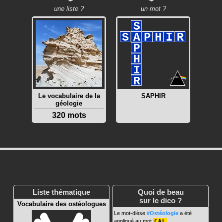
une liste ?
un mot ?
Le vocabulaire de la
SAPHIR
géologie
320 mots
Liste thématique
Quoi de beau
sur le dico ?
Vocabulaire des ostéologues
Le mot-dièse
#Ostéologie
a été
appliqué au mot
CAL
.