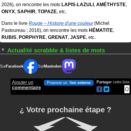
2026), on rencontre les mots
LAPIS-LAZULI
,
AMÉTHYSTE
,
ONYX
,
SAPHIR
,
TOPAZE
, etc.
Dans le livre
Rouge ~ Histoire d'une couleur
(Michel
Pastoureau ; 2016), on rencontre les mots
HÉMATITE
,
RUBIS
,
PORPHYRE
,
GRENAT
,
JASPE
, etc.
Actualité scrabble & listes de mots
Sur
Facebook
Sur
Mastodon
Ajouter un
Partager
cette liste
Proposer un
lien externe
commentaire
0
¿ Votre prochaine étape ?