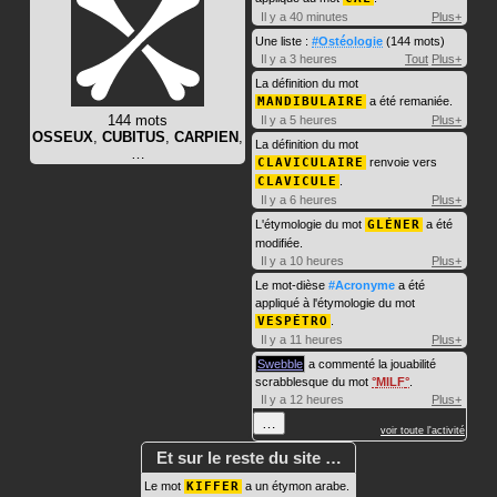
Il y a 40 minutes
Plus+
Une liste :
#Ostéologie
(144 mots)
Il y a 3 heures
Tout
Plus+
La définition du mot
MANDIBULAIRE
a été remaniée.
144 mots
Il y a 5 heures
Plus+
OSSEUX
,
CUBITUS
,
CARPIEN
,
La définition du mot
…
CLAVICULAIRE
renvoie vers
CLAVICULE
.
Il y a 6 heures
Plus+
L'étymologie du mot
GLÉNER
a été
modifiée.
Il y a 10 heures
Plus+
Le mot-dièse
#Acronyme
a été
appliqué à l'étymologie du mot
VESPÉTRO
.
Il y a 11 heures
Plus+
Swebble
a commenté la jouabilité
scrabblesque du mot
MILF
.
Il y a 12 heures
Plus+
…
voir toute l'activité
Et sur le reste du site …
Le mot
KIFFER
a un étymon arabe.