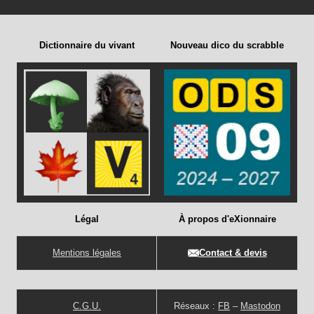
Dictionnaire du vivant
Nouveau dico du scrabble
Légal
À propos d'eXionnaire
Mentions légales
Contact & devis
C.G.U.
Réseaux :
FB
–
Mastodon