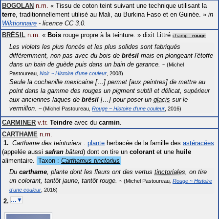
BOGOLAN
n.m.
«
Tissu de coton teint suivant une technique utilisant la
terre
, traditionnellement utilisé au Mali, au Burkina Faso et en Guinée.
»
in
Wiktionnaire
- licence CC 3.0.
BRÉSIL
n.m.
«
Bois
rouge propre à la teinture.
»
dixit
Littré
champ :
rouge
Les violets les plus foncés et les plus solides sont fabriqués
différemment, non pas avec du bois de
brésil
mais en plongeant l'étoffe
dans un bain de guède puis dans un bain de garance.
Michel
Pastoureau
Noir ~ Histoire d'une couleur
2008
Seule la cochenille mexicaine […] permet [aux peintres] de mettre au
point dans la gamme des rouges un pigment subtil et délicat, supérieur
aux anciennes laques de
brésil
[…] pour poser un
glacis
sur le
vermillon.
Michel Pastoureau
Rouge ~ Histoire d'une couleur
2016
CARMINER
v.tr.
Teindre
avec du
carmin
.
CARTHAME
n.m.
Carthame des teinturiers
:
plante
herbacée de la famille des
astéracées
(appelée aussi
safran
bâtard
) dont on tire un
colorant
et une
huile
alimentaire.
Taxon :
Carthamus tinctorius
Du
carthame
, plante dont les fleurs ont des vertus
tinctoriales
, on tire
un colorant, tantôt jaune, tantôt rouge.
Michel Pastoureau
Rouge ~ Histoire
d'une couleur
2016
…▼