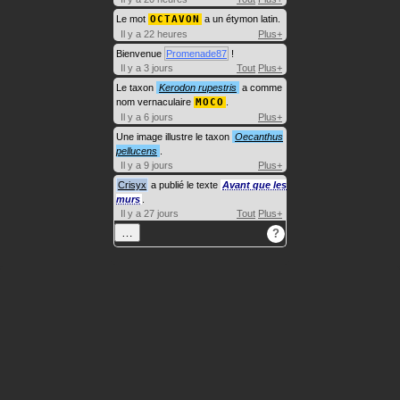
Le mot
OCTAVON
a un étymon latin.
Il y a 22 heures
Plus+
Bienvenue
Promenade87
!
Il y a 3 jours
Tout
Plus+
Le taxon
Kerodon rupestris
a comme
nom vernaculaire
MOCO
.
Il y a 6 jours
Plus+
Une image illustre le taxon
Oecanthus
pellucens
.
Il y a 9 jours
Plus+
Crisyx
a publié le texte
Avant que les
murs
.
Il y a 27 jours
Tout
Plus+
…
?