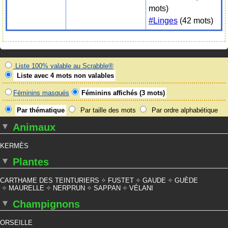
mots)
#Linges
(42 mots)
Liste 100% valable au Scrabble®
Liste avec 4 mots non valables
Féminins masqués
Féminins affichés (3 mots)
Par thématique
Par taille des mots
Par ordre alphabétique
Animaux
KERMÈS
Plantes
CARTHAME DES TEINTURIERS
FUSTET
GAUDE
GUÈDE
MAURELLE
NERPRUN
SAPPAN
VÉLANI
Champignons
ORSEILLE