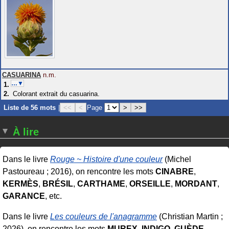
CASUARINA
n.m.
…▼
Colorant extrait du casuarina.
Liste de 56 mots
|
<<
<
Page
>
>>
À lire
Dans le livre
Rouge ~ Histoire d'une couleur
(Michel
Pastoureau ; 2016), on rencontre les mots
CINABRE
,
KERMÈS
,
BRÉSIL
,
CARTHAME
,
ORSEILLE
,
MORDANT
,
GARANCE
, etc.
Dans le livre
Les couleurs de l'anagramme
(Christian Martin ;
2026), on rencontre les mots
MUREX
,
INDIGO
,
GUÈDE
,