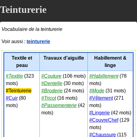
Teinturerie
Vocabulaire de la teinturerie
Voir aussi :
teinturerie
Textile et
Travaux d'aiguille
Habillement &
peau
linge
#Textile
(323
#Couture
(106 mots)
#Habillement
(78
mots)
#Dentelle
(30 mots)
mots)
#Teinturerie
#Broderie
(24 mots)
#Mode
(31 mots)
#Cuir
(80
#Tricot
(16 mots)
#Vêtement
(271
mots)
#Passementerie
(42
mots)
mots)
#Lingerie
(42 mots)
#CouvreChef
(129
mots)
#Chaussure
(115