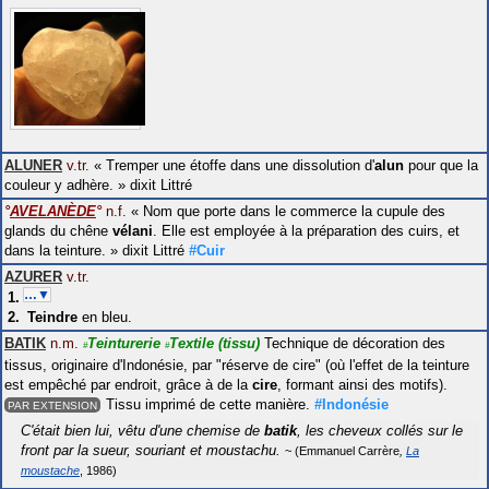
ALUNER
v.tr.
«
Tremper une étoffe dans une dissolution d'
alun
pour que la
couleur y adhère.
»
dixit
Littré
°
AVELANÈDE
°
n.f.
«
Nom que porte dans le commerce la cupule des
glands du chêne
vélani
. Elle est employée à la préparation des cuirs, et
dans la teinture.
»
dixit
Littré
#Cuir
AZURER
v.tr.
…▼
Teindre
en bleu.
BATIK
n.m.
Teinturerie
Textile
(tissu)
Technique de décoration des
#
#
tissus, originaire d'Indonésie, par "réserve de cire" (où l'effet de la teinture
est empêché par endroit, grâce à de la
cire
, formant ainsi des motifs).
Tissu imprimé de cette manière.
#Indonésie
PAR EXTENSION
C'était bien lui, vêtu d'une chemise de
batik
, les cheveux collés sur le
front par la sueur, souriant et moustachu.
Emmanuel Carrère
La
moustache
1986