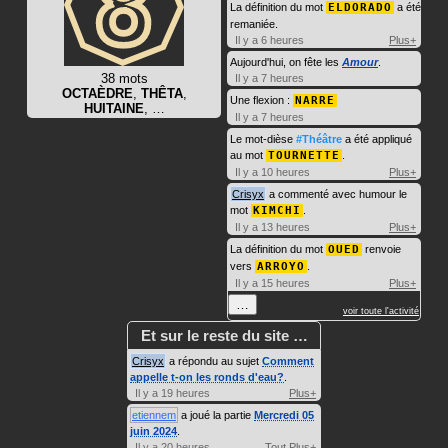
La définition du mot
ELDORADO
a été
remaniée.
Il y a 6 heures
Plus+
Aujourd'hui, on fête les
Amour
.
38 mots
Il y a 7 heures
OCTAÈDRE
,
THÊTA
,
Une flexion :
NARRE
HUITAINE
, …
Il y a 7 heures
Le mot-dièse
#Théâtre
a été appliqué
au mot
TOURNETTE
.
Il y a 10 heures
Plus+
Crisyx
a commenté avec humour le
mot
KIMCHI
.
Il y a 13 heures
Plus+
La définition du mot
OUED
renvoie
vers
ARROYO
.
Il y a 15 heures
Plus+
…
voir toute l'activité
Et sur le reste du site …
Crisyx
a répondu au sujet
Comment
appelle t-on les ronds d'eau?
.
Il y a 19 heures
Plus+
etiennem
a joué la partie
Mercredi 05
juin 2024
.
Il y a 20 heures
Tout
Plus+