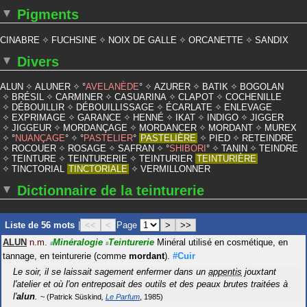
Pigments
CINABRE
FUCHSINE
NOIX DE GALLE
ORCANETTE
SANDIX
Divers
ALUN
ALUNER
AVELANÈDE
AZURER
BATIK
BOGOLAN
BRÉSIL
CARMINER
CASUARINA
CLAPOT
COCHENILLE
DÉBOUILLIR
DÉBOUILLISSAGE
ÉCARLATE
ENLEVAGE
EXPRIMAGE
GARANCE
HENNÉ
IKAT
INDIGO
JIGGER
JIGGEUR
MORDANÇAGE
MORDANCER
MORDANT
MUREX
NUANÇAGE
PASTELIER
PASTELIÈRE
PIED
RETEINDRE
ROCOUER
ROSAGE
SAFRAN
SHIBORI
TANIN
TEINDRE
TEINTURE
TEINTURERIE
TEINTURIER
TEINTURIÈRE
TINCTORIAL
TINCTORIALE
VERMILLONNER
Dictionnaire de la teinturerie
Liste de 56 mots
|
<<
<
Page
>
>>
ALUN
n.m.
Minéralogie
Teinturerie
Minéral utilisé en cosmétique, en
#
#
tannage, en teinturerie (comme
mordant
).
#Cuir
Le soir, il se laissait sagement enfermer dans un
appentis
jouxtant
l'atelier et où l'on entreposait des outils et des peaux brutes traitées à
l'
alun
.
Patrick Süskind
Le Parfum
1985