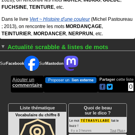
FUCHSINE
,
TEINTURE
, etc.
Dans le livre
Vert ~ Histoire d'une couleur
(Michel Pastoureau
; 2013), on rencontre les mots
MORDANÇAGE
,
TEINTURIER
,
MORDANCER
,
NERPRUN
, etc.
Actualité scrabble & listes de mots
Sur
Facebook
Sur
Mastodon
Ajouter un
Partager
cette liste
Proposer un
lien externe
commentaire
0
Liste thématique
Quoi de beau
sur le dico ?
Vocabulaire du chiffre 8
Le mot
TÉTRASYLLABE
fait le
buzz !
Il y a 3 heures
Tout
Plus+