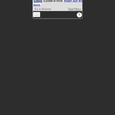
Crisyx
a publié le texte
Avant que les
murs
.
Il y a 28 jours
Tout
Plus+
…
?