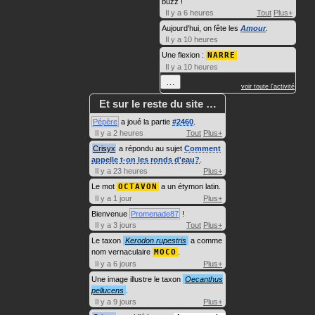
buzz !
Il y a 6 heures
Tout
Plus+
Aujourd'hui, on fête les
Amour
.
Il y a 10 heures
Une flexion :
NARRE
Il y a 10 heures
…
voir toute l'activité
Et sur le reste du site …
Pépère
a joué la partie
#2460
.
Il y a 2 heures
Tout
Plus+
Crisyx
a répondu au sujet
Comment
appelle t-on les ronds d'eau?
.
Il y a 23 heures
Plus+
Le mot
OCTAVON
a un étymon latin.
Il y a 1 jour
Plus+
Bienvenue
Promenade87
!
Il y a 3 jours
Tout
Plus+
Le taxon
Kerodon rupestris
a comme
nom vernaculaire
MOCO
.
Il y a 6 jours
Plus+
Une image illustre le taxon
Oecanthus
pellucens
.
Il y a 9 jours
Plus+