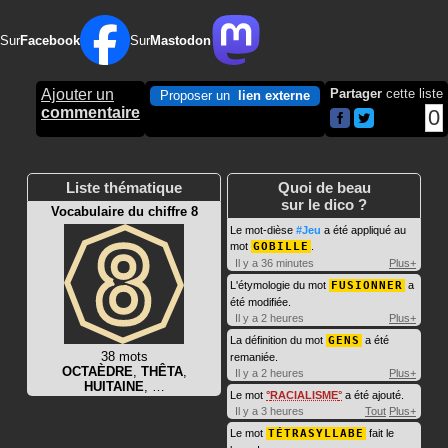
Sur
Facebook
Sur
Mastodon
Ajouter un
Partager
cette liste
Proposer un
lien externe
commentaire
0
Liste thématique
Quoi de beau
sur le dico ?
Vocabulaire du chiffre 8
Le mot-dièse
#Jeu
a été appliqué au
mot
GOBILLE
.
Il y a 36 minutes
Plus+
L'étymologie du mot
FUSIONNER
a
été modifiée.
Il y a 2 heures
Plus+
La définition du mot
GENS
a été
38 mots
remaniée.
OCTAÈDRE
,
THÊTA
,
Il y a 2 heures
Plus+
HUITAINE
, …
Le mot
RACIALISME
a été ajouté.
Il y a 3 heures
Tout
Plus+
Le mot
TÉTRASYLLABE
fait le